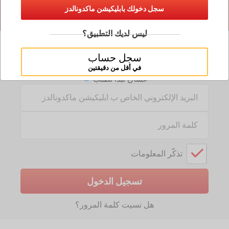
سجل دخولك بابليكيشن ماكدونالدز
ليس لديك التطبيق؟
طريقة دخول جديدة لماك ديليفيري
سجل حساب
سجل دخولك من نفس حساب ابليكيشن ماكدونالدز
في أقل من دقيقتين
عشان تبدأ تطلب
Text
Input:
Password:
تذكّر المعلومات
تسجيل الدخول
هل نسيت كلمة المرور؟