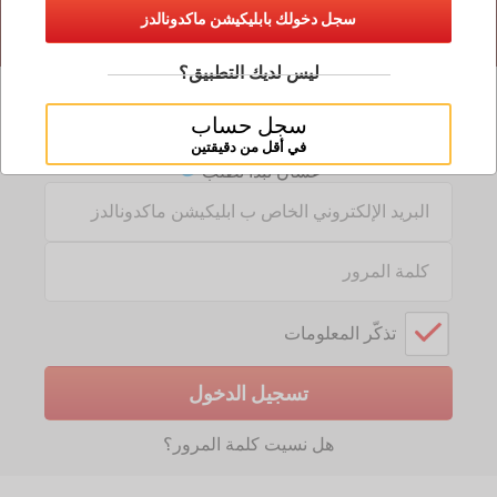
سجل دخولك بابليكيشن ماكدونالدز
ليس لديك التطبيق؟
طريقة دخول جديدة لماك ديليفيري
سجل حساب
سجل دخولك من نفس حساب ابليكيشن ماكدونالدز
في أقل من دقيقتين
عشان تبدأ تطلب
Text
Input:
Password:
تذكّر المعلومات
تسجيل الدخول
هل نسيت كلمة المرور؟